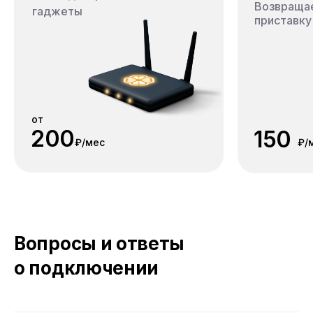
Возвращае
гаджеты
приставку 
от
200
150
₽/мес
₽/
Вопросы и ответы
о подключении