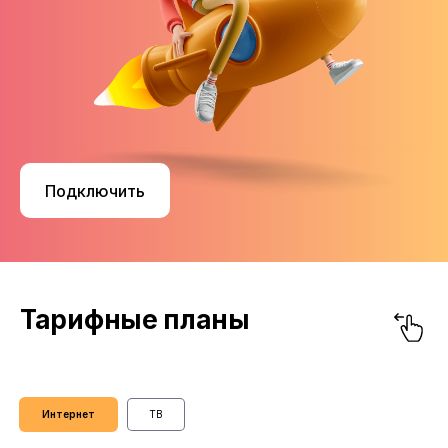
оставить номер и наш
сотрудник свяжется с вами
для уточнения всех вопросов
самостоятельно оформить
заявление на подключение
онлайн
Войти
+7
Подключить
Перезвоните мне
Оформить онлайн
Тарифные планы
Нажимая «Перезвоните мне» и
«Оставить заявку», вы соглашаетесь с
политикой обработки персональных
данных.
Интернет
ТВ