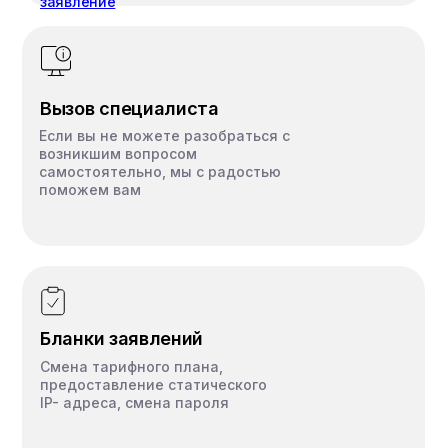
заявление
каналов
каналов
199
399
₽/мес
₽
Вызов специалиста
Если вы не можете разобраться с
возникшим вопросом
Подключить
Под
самостоятельно, мы с радостью
поможем вам
Бланки заявлений
Смена тарифного плана,
предоставление статического
IP- адреса, смена пароля