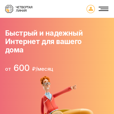
Логин:
Пароль:
Быстрый и надежный
Интернет для вашего
дома
600
от
₽/месяц
Вход в личный
Подключить Интернет
кабинет
Вы можете сделать это двумя
способами: