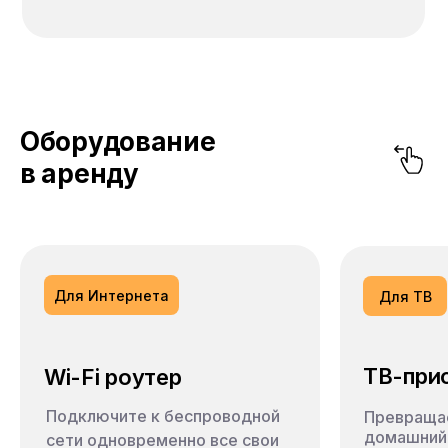
Оборудование
в аренду
Для Интернета
Для ТВ
ТВ-при
Wi-Fi роутер
Подключите к беспроводной
Превращае
домашний 
сети одновременно все свои