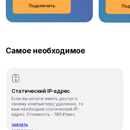
Подключить
Под
Самое необходимое
ЛАЙТ+
ОПТИ
210+
40
каналов
Статический IP-адрес
Если вы хотите иметь доступ к
своему компьютеру удаленно, то
Первые 30 дней
Первые
вам необходим статический IP-
адрес. Стоимость - 189 ₽/мес.
бесплатно
беспл
скачать
Список
Список