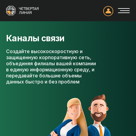
Логин:
Пароль:
Каналы связи
Создайте высокоскоростную и
защищенную корпоративную сеть,
объединяя филиалы вашей компании
в единую информационную среду, и
передавайте большие объемы
данных быстро и без проблем
Подключить
Вход в личный
Подключить Интернет
каналы связи
кабинет
Вы можете сделать это двумя
способами: