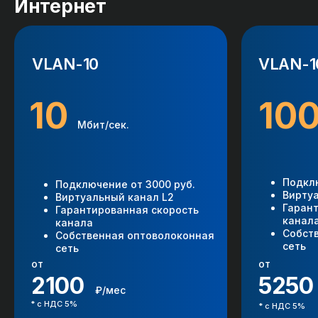
Интернет
VLAN-10
VLAN-1
10
10
Мбит/сек.
Подклю
Подключение от 3000 руб.
Вирту
Виртуальный канал L2
Гаран
Гарантированная скорость
канал
канала
Собст
Собственная оптоволоконная
сеть
сеть
от
от
2100
5250
₽/мес
* c НДС 5%
* c НДС 5%